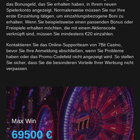
das Bonusgeld, das Sie erhalten haben, in Ihrem neuen
Spielerkonto angezeigt. Normalerweise müssen Sie nur Ihre
erste Einzahlung tätigen, um einzahlungsbezogene Boni zu
erhalten. Wenn Sie beispielsweise einen passenden Bonus oder
Freispiele erhalten möchten, die mit einem Aktionscode
verknüpft sind, müssen Sie mindestens €20 einzahlen.
Kontaktieren Sie das Online-Supportteam von 7Bit Casino,
bevor Sie Ihre Anmeldung abschließen, wenn Sie Probleme
haben oder das Promo-Codefeld nicht angezeigt wird. So stellen
Sie sicher, dass Sie die besonderen Vorteile Ihrer Werbung nicht
verpassen.
Max Win
69500 €