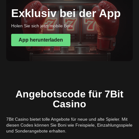
Exklusiv bei der App
Holen Sie sich jetzt mobile Boni
App herunterladen
Angebotscode für 7Bit
Casino
7Bit Casino bietet tolle Angebote für neue und alte Spieler. Mit
diesen Codes können Sie Boni wie Freispiele, Einzahlungsspiele
und Sonderangebote erhalten.