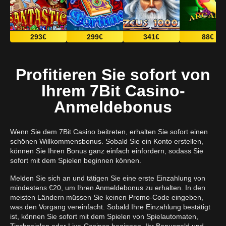
293€
299€
341€
88€
Profitieren Sie sofort von
Ihrem 7Bit Casino-
Anmeldebonus
Wenn Sie dem 7Bit Casino beitreten, erhalten Sie sofort einen
schönen Willkommensbonus. Sobald Sie ein Konto erstellen,
können Sie Ihren Bonus ganz einfach einfordern, sodass Sie
sofort mit dem Spielen beginnen können.
Melden Sie sich an und tätigen Sie eine erste Einzahlung von
mindestens €20, um Ihren Anmeldebonus zu erhalten. In den
meisten Ländern müssen Sie keinen Promo-Code eingeben,
was den Vorgang vereinfacht. Sobald Ihre Einzahlung bestätigt
ist, können Sie sofort mit dem Spielen von Spielautomaten,