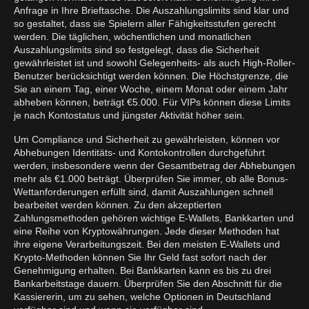
Anfrage in Ihre Brieftasche. Die Auszahlungslimits sind klar und
so gestaltet, dass sie Spielern aller Fähigkeitsstufen gerecht
werden. Die täglichen, wöchentlichen und monatlichen
Auszahlungslimits sind so festgelegt, dass die Sicherheit
gewährleistet ist und sowohl Gelegenheits- als auch High-Roller-
Benutzer berücksichtigt werden können. Die Höchstgrenze, die
Sie an einem Tag, einer Woche, einem Monat oder einem Jahr
abheben können, beträgt €5.000. Für VIPs können diese Limits
je nach Kontostatus und jüngster Aktivität höher sein.
Um Compliance und Sicherheit zu gewährleisten, können vor
Abhebungen Identitäts- und Kontokontrollen durchgeführt
werden, insbesondere wenn der Gesamtbetrag der Abhebungen
mehr als €1.000 beträgt. Überprüfen Sie immer, ob alle Bonus-
Wettanforderungen erfüllt sind, damit Auszahlungen schnell
bearbeitet werden können. Zu den akzeptierten
Zahlungsmethoden gehören wichtige E-Wallets, Bankkarten und
eine Reihe von Kryptowährungen. Jede dieser Methoden hat
ihre eigene Verarbeitungszeit. Bei den meisten E-Wallets und
Krypto-Methoden können Sie Ihr Geld fast sofort nach der
Genehmigung erhalten. Bei Bankkarten kann es bis zu drei
Bankarbeitstage dauern. Überprüfen Sie den Abschnitt für die
Kassiererin, um zu sehen, welche Optionen in Deutschland