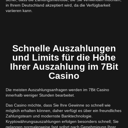
in Ihrem Deutschland akzeptiert wird, da die Verfügbarkeit
variieren kann.
Schnelle Auszahlungen
und Limits für die Höhe
Ihrer Auszahlung im 7Bit
Casino
Die meisten Auszahlungsanfragen werden im 7Bit Casino
innerhalb weniger Stunden bearbeitet.
Das Casino möchte, dass Sie Ihre Gewinne so schnell wie
möglich erhalten können, daher verfügt es über ein freundliches
Zahlungsteam und modernste Banktechnologie.
Kryptowährungsauszahlungen erfolgen besonders schnell; Sie
gelangen normalerweise fast sofort nach Genehmigung Ihrer