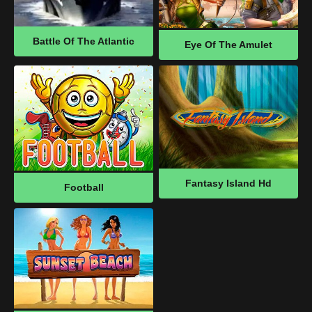
Battle Of The Atlantic
Eye Of The Amulet
Fantasy Island Hd
Football