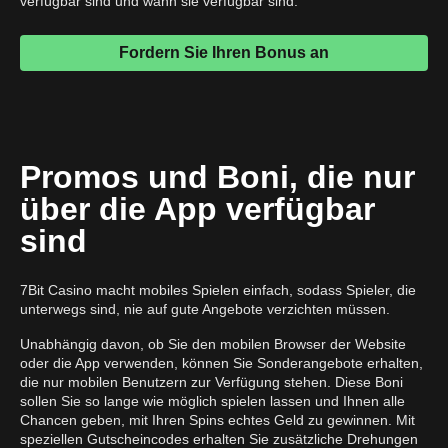
verfügbar sind und wann sie verfügbar sind.
Fordern Sie Ihren Bonus an
Promos und Boni, die nur
über die App verfügbar
sind
7Bit Casino macht mobiles Spielen einfach, sodass Spieler, die
unterwegs sind, nie auf gute Angebote verzichten müssen.
Unabhängig davon, ob Sie den mobilen Browser der Website
oder die App verwenden, können Sie Sonderangebote erhalten,
die nur mobilen Benutzern zur Verfügung stehen. Diese Boni
sollen Sie so lange wie möglich spielen lassen und Ihnen alle
Chancen geben, mit Ihren Spins echtes Geld zu gewinnen. Mit
speziellen Gutscheincodes erhalten Sie zusätzliche Drehungen