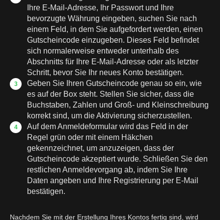
Ihre E-Mail-Adresse, Ihr Passwort und Ihre
bevorzugte Währung eingeben, suchen Sie nach
einem Feld, in dem Sie aufgefordert werden, einen
Gutscheincode einzugeben. Dieses Feld befindet
sich normalerweise entweder unterhalb des
Abschnitts für Ihre E-Mail-Adresse oder als letzter
Schritt, bevor Sie Ihr neues Konto bestätigen.
Geben Sie Ihren Gutscheincode genau so ein, wie
es auf der Box steht. Stellen Sie sicher, dass die
Buchstaben, Zahlen und Groß- und Kleinschreibung
korrekt sind, um die Aktivierung sicherzustellen.
Auf dem Anmeldeformular wird das Feld in der
Regel grün oder mit einem Häkchen
gekennzeichnet, um anzuzeigen, dass der
Gutscheincode akzeptiert wurde. Schließen Sie den
restlichen Anmeldevorgang ab, indem Sie Ihre
Daten angeben und Ihre Registrierung per E-Mail
bestätigen.
Nachdem Sie mit der Erstellung Ihres Kontos fertig sind, wird