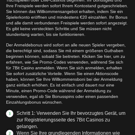
Tischspielen oder Live-Casinos beginnen. Ihr Bonusgeld und
Ihre Freispiele werden sofort Ihrem Kontostand gutgeschrieben.
Sie können das Willkommensangebot erhalten, indem Sie ein
Spielerkonto eröffnen und mindestens €20 einzahlen. Ihr Bonus
und alle damit verbundenen Freispiele werden sofort angezeigt.
Es gibt keine versteckten Schritte und Sie müssen nicht
stundenlang warten, bis sie funktionieren.
Der Anmeldebonus wird sofort an alle neuen Spieler vergeben,
die berechtigt sind, sodass Sie mit einem größeren Guthaben
beginnen können, sobald Sie beitreten. Klicken Sie hier, um zu
erfahren, wie Sie Promo-Codes verwenden, während Sie sich
für 7Bit Casino anmelden. Wenn Sie sich anmelden, erhalten
Sie sofort zusätzliche Vorteile. Wenn Sie einen Aktionscode
haben, können Sie Ihre Willkommensboni bei der Anmeldung
ganz einfach erhöhen. Es ist einfach und dauert nur eine
Minute, einen Promo-Code während der Anmeldung zu
verwenden, egal ob Sie Bonusspins oder einen passenden
Einzahlungsbonus wünschen.
Schritt 1: Verwenden Sie Ihr bevorzugtes Gerät, um
zur Registrierungsseite des 7Bit Casinos zu
gelangen.
Wenn Sie Ihre grundlegenden Informationen wie