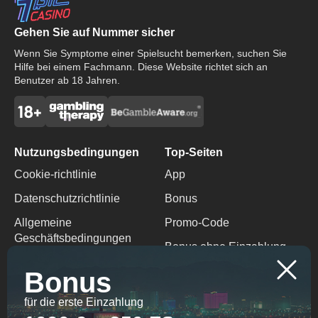
Gehen Sie auf Nummer sicher
Wenn Sie Symptome einer Spielsucht bemerken, suchen Sie
Hilfe bei einem Fachmann. Diese Website richtet sich an
Benutzer ab 18 Jahren.
Nutzungsbedingungen
Top-Seiten
Cookie-richtlinie
App
Datenschutzrichtlinie
Bonus
Allgemeine
Promo-Code
Geschäftsbedingungen
Bonus ohne Einzahlung
Verantwortungsvolles
Bonus
Spielen
für die erste Einzahlung
Kontakte