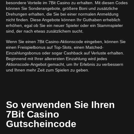
besondere Vorteile im 7Bit Casino zu erhalten. Mit diesen Codes
können Sie Sonderangebote, größere Boni und zusätzliche
Drehungen erhalten, die Sie bei einer normalen Anmeldung
nicht finden. Diese Angebote können Ihr Guthaben erheblich
erhöhen, egal ob Sie ein neuer Spieler oder ein Stammspieler
sind, der nach etwas zusätzlichem sucht.
Wenn Sie einen 7Bit Casino-Aktionscode eingeben, können Sie
einen Freispielbonus auf Top-Slots, einen Matched-
Einzahlungsbonus oder sogar Cashback auf Verluste erhalten.
Beginnend mit Ihrer allerersten Einzahlung wird jedes
Aktionscode-Angebot gemacht, um Ihr Erlebnis zu verbessern
und Ihnen mehr Zeit zum Spielen zu geben.
So verwenden Sie Ihren
7Bit Casino
Gutscheincode