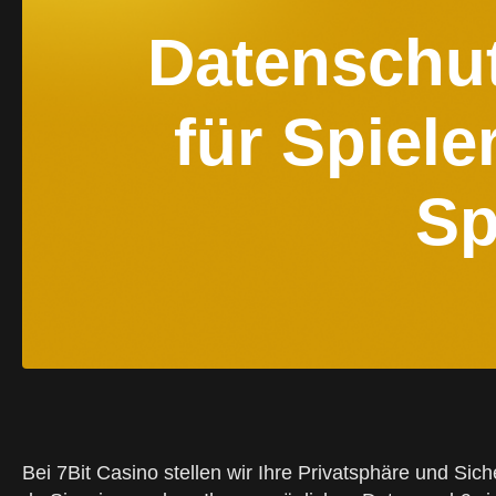
Datenschut
für Spiele
Sp
Bei 7Bit Casino stellen wir Ihre Privatsphäre und Sic