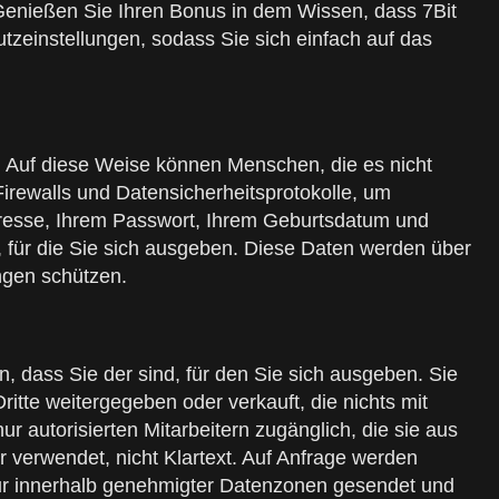
 Genießen Sie Ihren Bonus in dem Wissen, dass 7Bit
tzeinstellungen, sodass Sie sich einfach auf das
. Auf diese Weise können Menschen, die es nicht
irewalls und Datensicherheitsprotokolle, um
-Adresse, Ihrem Passwort, Ihrem Geburtsdatum und
d, für die Sie sich ausgeben. Diese Daten werden über
ngen schützen.
n, dass Sie der sind, für den Sie sich ausgeben. Sie
ritte weitergegeben oder verkauft, die nichts mit
autorisierten Mitarbeitern zugänglich, die sie aus
 verwendet, nicht Klartext. Auf Anfrage werden
ur innerhalb genehmigter Datenzonen gesendet und