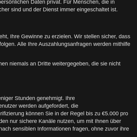
ersönlichen Daten privat. Für Menschen, die in
cher sind und der Dienst immer eingeschaltet ist.
t, Ihre Gewinne zu erzielen. Wir stellen sicher, dass
olgen. Alle Ihre Auszahlungsanfragen werden mithilfe
nen niemals an Dritte weitergegeben, die sie nicht
eniger Stunden genehmigt. Ihre
nutzer werden aufgefordert, die
fizierung können Sie in der Regel bis zu €5.000 pro
en nur sichere Kanäle nutzen, um mit Ihnen über
nach sensiblen Informationen fragen, ohne zuvor ihre