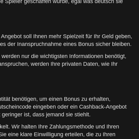
le Spieler geschaffen wurde, egal was deutsch sie
 Angebot soll Ihnen mehr Spielzeit für Ihr Geld geben,
sses der Inanspruchnahme eines Bonus sicher bleiben.
erden nur die wichtigsten Informationen benötigt,
nspruchen, werden Ihre privaten Daten, wie Ihr
ntität benötigen, um einen Bonus zu erhalten,
Gutscheincode eingeben oder ein Cashback-Angebot
ringer ist, dass jemand sie stiehlt.
kelt. Wir halten Ihre Zahlungsmethode und Ihren
eine klare Einwilligung erteilen, die zu Ihren