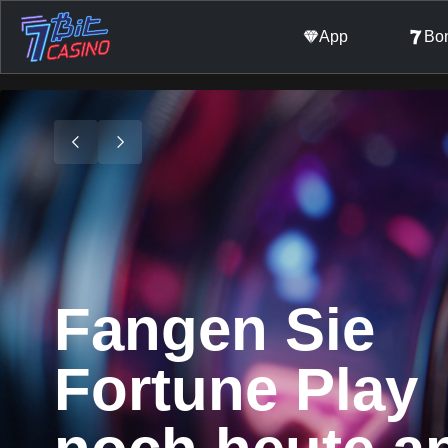
App
Bo
Fangen Sie
Fortune Play