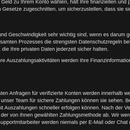
ld zu Ihrem Konto wählen, hält Ihre finanziellen und p
n Gesetze zugeschnitten, um sicherzustellen, dass sie si
und Geschwindigkeit sehr wichtig sind, wenn es darum geh
gesamten Prozesses die strengsten Datenschutzregeln bef
 die Ihre privaten Daten jederzeit sicher halten.
Ihre Auszahlungsaktivitäten werden Ihre Finanzinformatio
ten Anfragen für verifizierte Konten werden innerhalb w
d unser Team für sichere Zahlungen können sie sehen. Be
 Auszahlungen schneller erfolgen können. Nach der Veri
 der von Ihnen gewählten Zahlungsmethode ab. Wir werd
upportmitarbeiter werden niemals per E-Mail oder Chat 