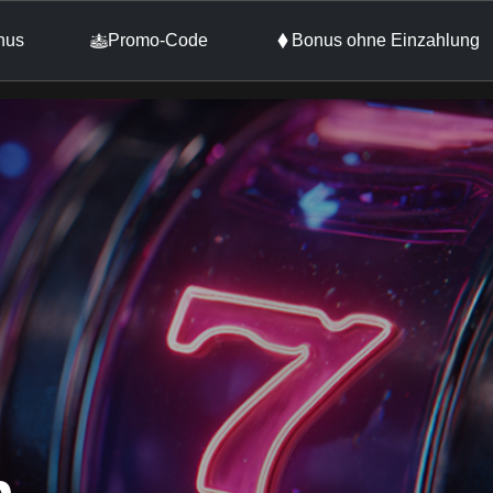
nus
Promo-Code
Bonus ohne Einzahlung