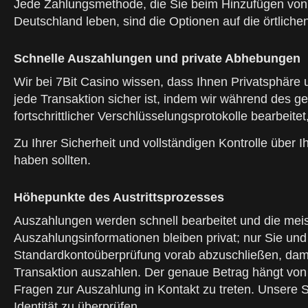
Jede Zahlungsmethode, die Sie beim Hinzufügen von Ge
Deutschland leben, sind die Optionen auf die örtliche
Schnelle Auszahlungen und private Abhebungen
Wir bei 7Bit Casino wissen, dass Ihnen Privatsphäre 
jede Transaktion sicher ist, indem wir während des 
fortschrittlicher Verschlüsselungsprotokolle bearbeitet,
Zu Ihrer Sicherheit und vollständigen Kontrolle über 
haben sollten.
Höhepunkte des Austrittsprozesses
Auszahlungen werden schnell bearbeitet und die meis
Auszahlungsinformationen bleiben privat; nur Sie un
Standardkontoüberprüfung vorab abzuschließen, damit
Transaktion auszahlen. Der genaue Betrag hängt von
Fragen zur Auszahlung in Kontakt zu treten. Unsere S
Identität zu überprüfen.