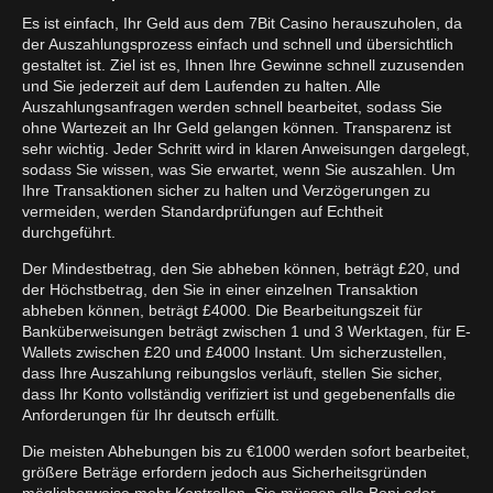
Es ist einfach, Ihr Geld aus dem 7Bit Casino herauszuholen, da
der Auszahlungsprozess einfach und schnell und übersichtlich
gestaltet ist. Ziel ist es, Ihnen Ihre Gewinne schnell zuzusenden
und Sie jederzeit auf dem Laufenden zu halten. Alle
Auszahlungsanfragen werden schnell bearbeitet, sodass Sie
ohne Wartezeit an Ihr Geld gelangen können. Transparenz ist
sehr wichtig. Jeder Schritt wird in klaren Anweisungen dargelegt,
sodass Sie wissen, was Sie erwartet, wenn Sie auszahlen. Um
Ihre Transaktionen sicher zu halten und Verzögerungen zu
vermeiden, werden Standardprüfungen auf Echtheit
durchgeführt.
Der Mindestbetrag, den Sie abheben können, beträgt £20, und
der Höchstbetrag, den Sie in einer einzelnen Transaktion
abheben können, beträgt £4000. Die Bearbeitungszeit für
Banküberweisungen beträgt zwischen 1 und 3 Werktagen, für E-
Wallets zwischen £20 und £4000 Instant. Um sicherzustellen,
dass Ihre Auszahlung reibungslos verläuft, stellen Sie sicher,
dass Ihr Konto vollständig verifiziert ist und gegebenenfalls die
Anforderungen für Ihr deutsch erfüllt.
Die meisten Abhebungen bis zu €1000 werden sofort bearbeitet,
größere Beträge erfordern jedoch aus Sicherheitsgründen
möglicherweise mehr Kontrollen. Sie müssen alle Boni oder