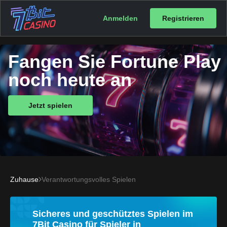
Anmelden
Registrieren
Fangen Sie Fortune Play
noch heute an
Jetzt spielen
Zuhause
Verantwortungsvolles Spielen
Sicheres und geschütztes Spielen im
7Bit Casino für Spieler in