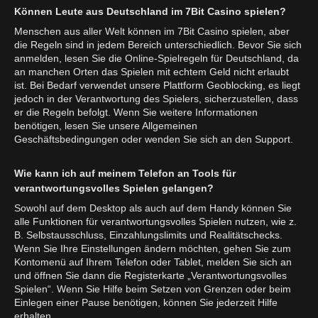
Können Leute aus Deutschland im 7Bit Casino spielen?
Menschen aus aller Welt können im 7Bit Casino spielen, aber
die Regeln sind in jedem Bereich unterschiedlich. Bevor Sie sich
anmelden, lesen Sie die Online-Spielregeln für Deutschland, da
an manchen Orten das Spielen mit echtem Geld nicht erlaubt
ist. Bei Bedarf verwendet unsere Plattform Geoblocking, es liegt
jedoch in der Verantwortung des Spielers, sicherzustellen, dass
er die Regeln befolgt. Wenn Sie weitere Informationen
benötigen, lesen Sie unsere Allgemeinen
Geschäftsbedingungen oder wenden Sie sich an den Support.
Wie kann ich auf meinem Telefon an Tools für
verantwortungsvolles Spielen gelangen?
Sowohl auf dem Desktop als auch auf dem Handy können Sie
alle Funktionen für verantwortungsvolles Spielen nutzen, wie z.
B. Selbstausschluss, Einzahlungslimits und Realitätschecks.
Wenn Sie Ihre Einstellungen ändern möchten, gehen Sie zum
Kontomenü auf Ihrem Telefon oder Tablet, melden Sie sich an
und öffnen Sie dann die Registerkarte „Verantwortungsvolles
Spielen“. Wenn Sie Hilfe beim Setzen von Grenzen oder beim
Einlegen einer Pause benötigen, können Sie jederzeit Hilfe
erhalten.