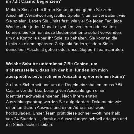
im 7Bit Casino begrenzen?
Melden Sie sich bei Ihrem Konto an und gehen Sie zum
Abschnitt „Verantwortungsvolles Spielen“, um zu verwalten, wie
Sie spielen. Legen Sie Limits fest, wie viel Sie jeden Tag, jede
Woche oder jeden Monat einzahlen, verlieren oder wetten
können. Sie können diese Bedienelemente sofort verwenden,
um die Kontrolle über Ihr Spiel zu behalten. Sie können die
Limits zu einem späteren Zeitpunkt ändern, indem Sie in
denselben Abschnitt gehen oder unser Support-Team anrufen.
Welche Schritte unternimmt 7 Bit Casino, um
sicherzustellen, dass ich der bin, für den ich mich
ausspreche, bevor ich eine Auszahlung vornehmen kann?
Zu Ihrer Sicherheit und um die Regeln einzuhalten, muss 7Bit
Casino vor der Bearbeitung von Auszahlungen einen
Identitätsnachweis einsehen. Nach Ihrem ersten
Auszahlungsantrag werden Sie aufgefordert, Dokumente wie
einen amtlichen Ausweis und einen Adressnachweis
hochzuladen. Unser Team prüft diese schnell —oft innerhalb
von 24 Stunden—, damit die Auszahlungen schnell erfolgen und
die Spiele sicher bleiben.