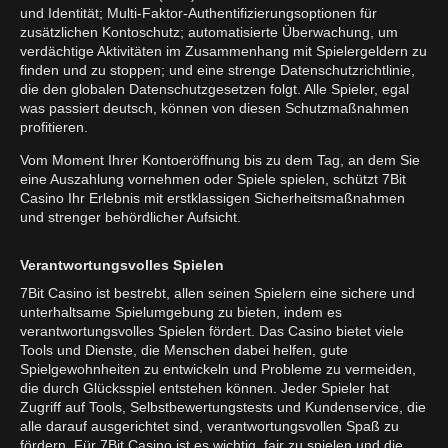
und Identität; Multi-Faktor-Authentifizierungsoptionen für
zusätzlichen Kontoschutz; automatisierte Überwachung, um
verdächtige Aktivitäten im Zusammenhang mit Spielergeldern zu
finden und zu stoppen; und eine strenge Datenschutzrichtlinie,
die den globalen Datenschutzgesetzen folgt. Alle Spieler, egal
was passiert deutsch, können von diesen Schutzmaßnahmen
profitieren.
Vom Moment Ihrer Kontoeröffnung bis zu dem Tag, an dem Sie
eine Auszahlung vornehmen oder Spiele spielen, schützt 7Bit
Casino Ihr Erlebnis mit erstklassigen Sicherheitsmaßnahmen
und strenger behördlicher Aufsicht.
Verantwortungsvolles Spielen
7Bit Casino ist bestrebt, allen seinen Spielern eine sichere und
unterhaltsame Spielumgebung zu bieten, indem es
verantwortungsvolles Spielen fördert. Das Casino bietet viele
Tools und Dienste, die Menschen dabei helfen, gute
Spielgewohnheiten zu entwickeln und Probleme zu vermeiden,
die durch Glücksspiel entstehen können. Jeder Spieler hat
Zugriff auf Tools, Selbstbewertungstests und Kundenservice, die
alle darauf ausgerichtet sind, verantwortungsvollen Spaß zu
fördern. Für 7Bit Casino ist es wichtig, fair zu spielen und die