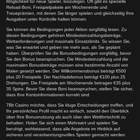
Möglichkeit für neue Spieler, loszulegen. Oft gibt es spezielle
Reload-Boni, Freispielpakete am Wochenende und
Treueprämien, mit denen Sie länger spielen und gleichzeitig Ihre
Ausgaben unter Kontrolle halten können.
Sie können die Bedingungen jeder Aktion sorgfältig lesen. Zu
diesen Bedingungen gehören Mindesteinzahlungsbeträge,
Wettanforderungen und maximale Einsatzlimits. So wissen Sie,
was Sie erwartet und geben nie mehr aus, als Sie geplant
haben. Überprüfen Sie die Bonusbedingungen sorgfältig, bevor
Sie den Bonus beanspruchen. Die Mindesteinzahlung und die
maximalen Bonusbeträge müssen eine bestimmte Anzahl von
Malen gesetzt werden. Der Willkommensbonus beträgt €500
plus 20 Freispiele. Der Nachladebonus beträgt €100 plus 25
Drehungen. Die Freispiele am Wochenende betragen €35 plus
35 Spins. Bevor Sie diese Boni beanspruchen, stellen Sie sicher,
dass Ihre Kontoinformationen korrekt sind.
7Bit Casino möchte, dass Sie kluge Entscheidungen treffen, und
Ihr persönliches Profil macht es einfach, sowohl den Überblick
über Ihre Bonusnutzung als auch über den Wettfortschritt zu
behalten. Holen Sie sich einen Mehrwert und spielen Sie
beruhigt, wohlwissend, dass alle Angebote im Hinblick auf
sicheres und verantwortungsvolles Spielen gemacht werden.