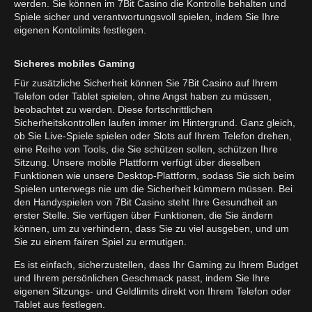
werden. Sie können im 7Bit Casino die Kontrolle behalten und
Spiele sicher und verantwortungsvoll spielen, indem Sie Ihre
eigenen Kontolimits festlegen.
Sicheres mobiles Gaming
Für zusätzliche Sicherheit können Sie 7Bit Casino auf Ihrem
Telefon oder Tablet spielen, ohne Angst haben zu müssen,
beobachtet zu werden. Diese fortschrittlichen
Sicherheitskontrollen laufen immer im Hintergrund. Ganz gleich,
ob Sie Live-Spiele spielen oder Slots auf Ihrem Telefon drehen,
eine Reihe von Tools, die Sie schützen sollen, schützen Ihre
Sitzung. Unsere mobile Plattform verfügt über dieselben
Funktionen wie unsere Desktop-Plattform, sodass Sie sich beim
Spielen unterwegs nie um die Sicherheit kümmern müssen. Bei
den Handyspielen von 7Bit Casino steht Ihre Gesundheit an
erster Stelle. Sie verfügen über Funktionen, die Sie ändern
können, um zu verhindern, dass Sie zu viel ausgeben, und um
Sie zu einem fairen Spiel zu ermutigen.
Es ist einfach, sicherzustellen, dass Ihr Gaming zu Ihrem Budget
und Ihrem persönlichen Geschmack passt, indem Sie Ihre
eigenen Sitzungs- und Geldlimits direkt von Ihrem Telefon oder
Tablet aus festlegen.